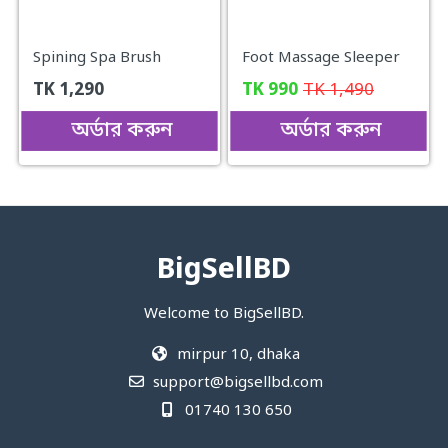
Spining Spa Brush
Foot Massage Sleeper
TK
1,290
TK
990
TK
1,490
অর্ডার করুন
অর্ডার করুন
BigSellBD
Welcome to BigSellBD.
mirpur 10, dhaka
support@bigsellbd.com
01740 130 650