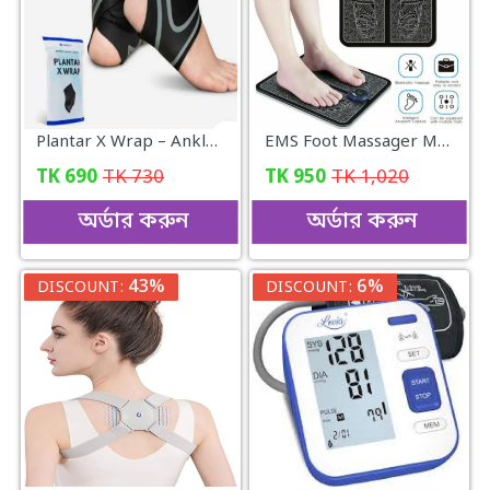
Plantar X Wrap – Ankle Support for Men & Women
EMS Foot Massager Mat Electric Massage
TK
690
TK
730
TK
950
TK
1,020
অর্ডার করুন
অর্ডার করুন
43%
6%
DISCOUNT:
DISCOUNT: