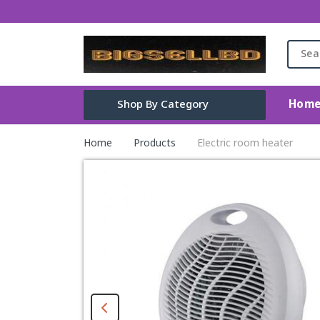
Hom
Shop By Category
Not Found
Home
Products
Electric room heater
গৃহস্থালি পণ্য
কিচেন
ইউনিক বেড শিট
বিউটি
বেবী অ্যান্ড কিডস
ছেলেদের শপিং
মেয়েদের শপিং