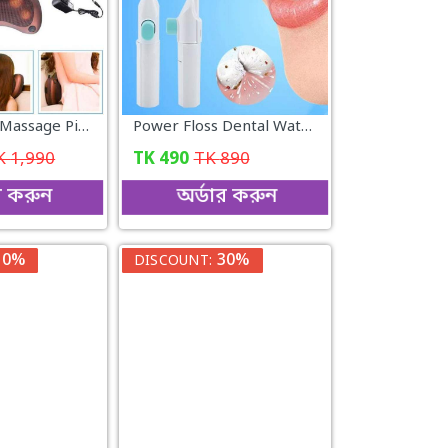
Car & Home Massage Pillow
Power Floss Dental Water Jet Tooth Pick Dental Cleaning Whitening Cleaner
K
1,990
TK
490
TK
890
র করুন
অর্ডার করুন
50%
30%
DISCOUNT: