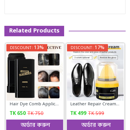
Related Products
13%
17%
DISCOUNT:
DISCOUNT:
Hair Dye Comb Applicator Portable Hair Colouring, Safe And Convenien
Leather Repair Cream-Shoe Polish | 50ml
TK
650
TK
750
TK
499
TK
599
অর্ডার করুন
অর্ডার করুন