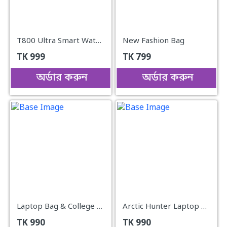
T800 Ultra Smart Wathch (black & orreng }
New Fashion Bag
TK
999
TK
799
অর্ডার করুন
অর্ডার করুন
Laptop Bag & College bag
Arctic Hunter Laptop Bag & College bag
TK
990
TK
990