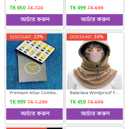
TK
650
TK
720
TK
499
TK
699
অর্ডার করুন
অর্ডার করুন
23%
36%
DISCOUNT:
DISCOUNT:
Premium Attar Combo Pack
Balaclava Windproof Full Face Mask (Khaki)
TK
999
TK
1,299
TK
450
TK
699
অর্ডার করুন
অর্ডার করুন