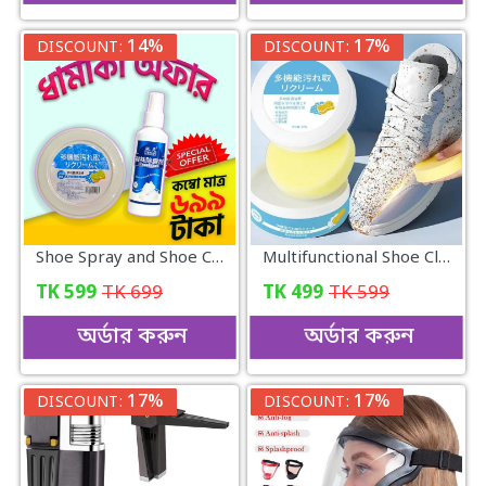
14%
17%
DISCOUNT:
DISCOUNT:
Shoe Spray and Shoe Cleaning Cream combo pack..
Multifunctional Shoe Cleaning Cream
TK
599
TK
699
TK
499
TK
599
অর্ডার করুন
অর্ডার করুন
17%
17%
DISCOUNT:
DISCOUNT: