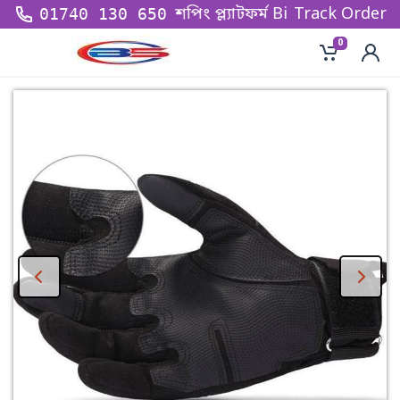
েশের অন্যতম বৃহত্তম শপিং প্ল্যাটফর্ম Big Sell BD - তে আপনা
Track Order
01740 130 650
0