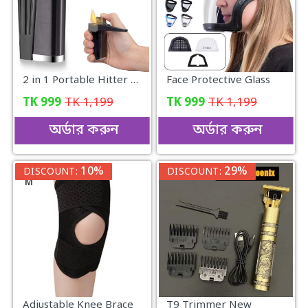
2 in 1 Portable Hitter Lighter..
Face Protective Glass
TK
999
TK
1,199
TK
999
TK
1,199
অর্ডার করুন
অর্ডার করুন
10%
29%
DISCOUNT:
DISCOUNT:
Adjustable Knee Brace
T9 Trimmer New