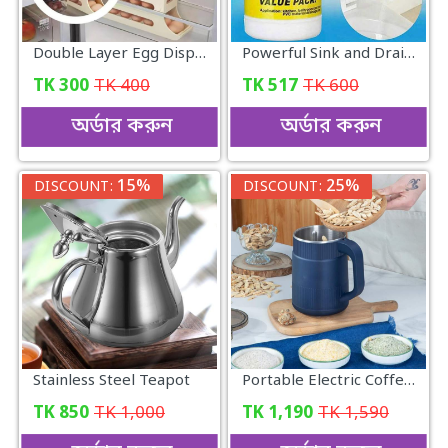
Double Layer Egg Dispenser Automatic Roll Down Refrigerator Egg Basket
Powerful Sink and Drain Cleaner
TK
300
TK
400
TK
517
TK
600
অর্ডার করুন
অর্ডার করুন
15%
25%
DISCOUNT:
DISCOUNT:
Stainless Steel Teapot
Portable Electric Coffee Grinder..
TK
850
TK
1,000
TK
1,190
TK
1,590