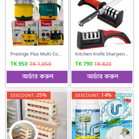
Prestige Plus Multi Cooker Electric Multi Functional Cooker
Kitchen Knife Sharpener
TK
950
TK
1,050
TK
790
TK
820
অর্ডার করুন
অর্ডার করুন
25%
14%
DISCOUNT:
DISCOUNT: