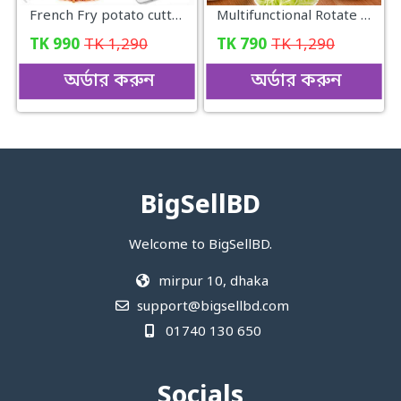
French Fry potato cutter
Multifunctional Rotate Vegetable Slicer with Basket
TK
990
TK
1,290
TK
790
TK
1,290
অর্ডার করুন
অর্ডার করুন
BigSellBD
Welcome to BigSellBD.
mirpur 10, dhaka
support@bigsellbd.com
01740 130 650
Socials