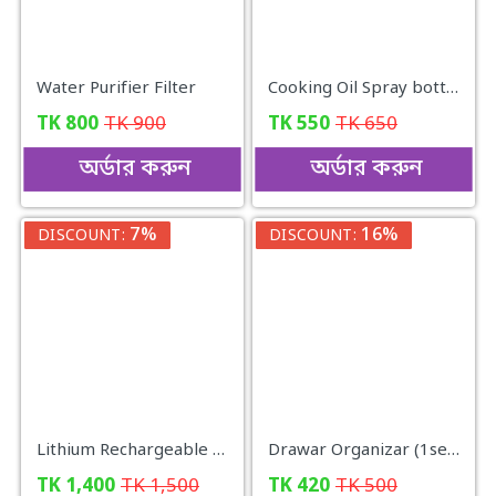
Water Purifier Filter
Cooking Oil Spray bottle
TK
800
TK
900
TK
550
TK
650
অর্ডার করুন
অর্ডার করুন
7%
16%
DISCOUNT:
DISCOUNT:
Lithium Rechargeable Mini Table Fan with LED Light JY-1880
Drawar Organizar (1set 6 pcs)
TK
1,400
TK
1,500
TK
420
TK
500