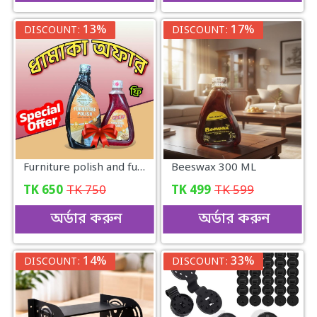
13%
17%
DISCOUNT:
DISCOUNT:
Furniture polish and furniture cleaner
Beeswax 300 ML
TK
650
TK
750
TK
499
TK
599
অর্ডার করুন
অর্ডার করুন
14%
33%
DISCOUNT:
DISCOUNT: