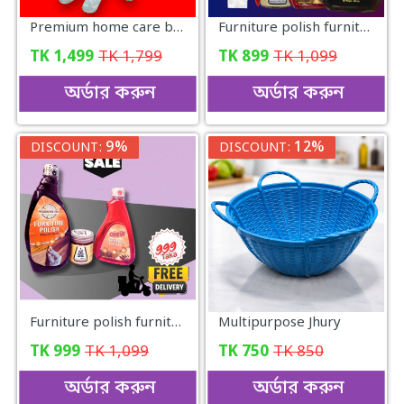
Premium home care box for women
Furniture polish furniture polish combo package
TK
1,499
TK
1,799
TK
899
TK
1,099
অর্ডার করুন
অর্ডার করুন
9%
12%
DISCOUNT:
DISCOUNT:
Furniture polish furniture cleaner and furniture repair
Multipurpose Jhury
TK
999
TK
1,099
TK
750
TK
850
অর্ডার করুন
অর্ডার করুন