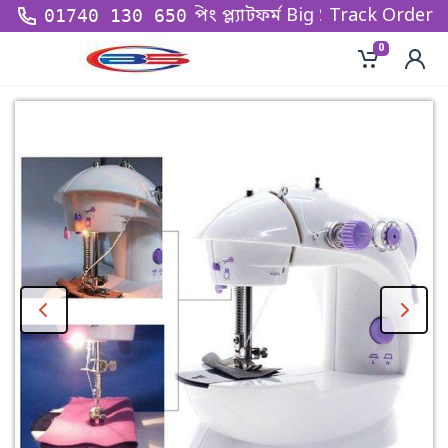
র অন্যতম বৃহত্তম শপিং প্ল্যাটফর্ম Big Sell BD - তে আপনাকে 
Track Order
01740 130 650
0