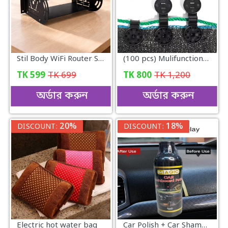
Stil Body WiFi Router Stand- 2ly wall hanging
(100 pcs) Mulifunctional Sunshade Net Fixing Clip
TK
599
TK
699
TK
800
TK
1,200
অর্ডার করুন
অর্ডার করুন
20%
18%
DISCOUNT:
DISCOUNT:
Electric hot water bag
Car Polish + Car Shampoo